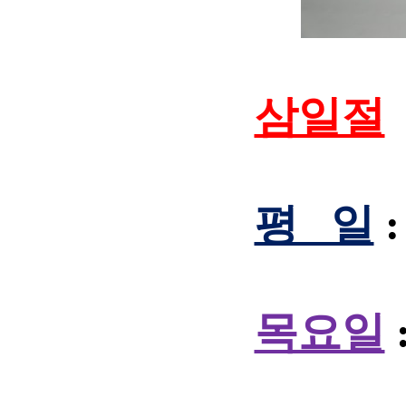
삼일절
평 일
목요일