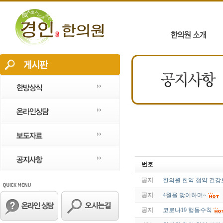
번호
공지
한의원 한약 첩약 건강
공지
4월을 맞이하며~
공지
코로나19 행동수칙