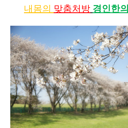
내몸의
맞춤처방
경인한