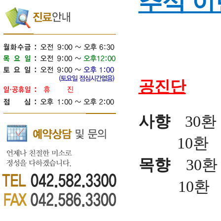
추석 
공진단
사향
30환 
10환 
목향
30환
10환 100