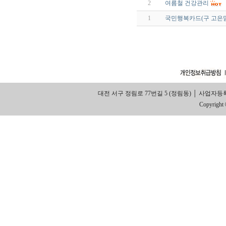
2
여름철 건강관리
1
국민행복카드(구 고은
대전 서구 정림로 77번길 5 (정림동) │ 사업자등록번호: 314
Copyright