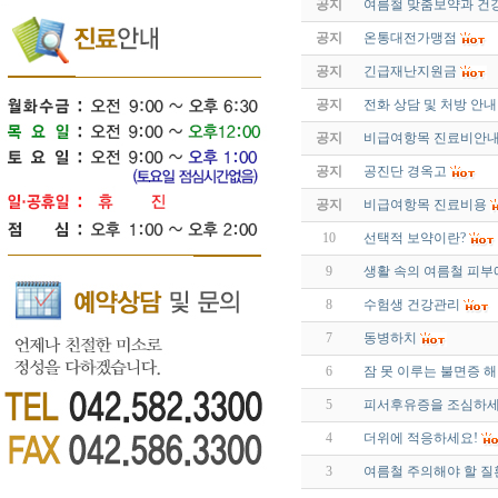
공지
여름철 맞춤보약과 건
공지
온통대전가맹점
공지
긴급재난지원금
공지
전화 상담 및 처방 안내
공지
비급여항목 진료비안
공지
공진단 경옥고
공지
비급여항목 진료비용
10
선택적 보약이란?
9
생활 속의 여름철 피
8
수험생 건강관리
7
동병하치
6
잠 못 이루는 불면증 
5
피서후유증을 조심하
4
더위에 적응하세요!
3
여름철 주의해야 할 질