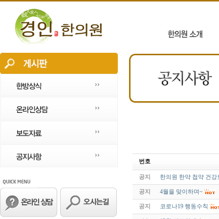
번호
공지
한의원 한약 첩약 건강
공지
4월을 맞이하며~
공지
코로나19 행동수칙