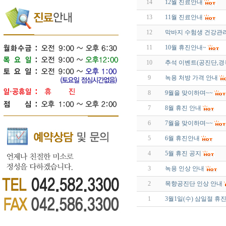
14
12월 진료안내
13
11월 진료안내
12
막바지 수험생 건강관
11
10월 휴진안내~
10
추석 이벤트(공진단,경
9
녹용 처방 가격 안내
8
9월을 맞이하며~~
7
8월 휴진 안내
6
7월을 맞이하며~~
5
6월 휴진안내
4
5월 휴진 공지
3
녹용 인상 안내
2
목향공진단 인상 안내
1
3월1일(수) 삼일절 휴