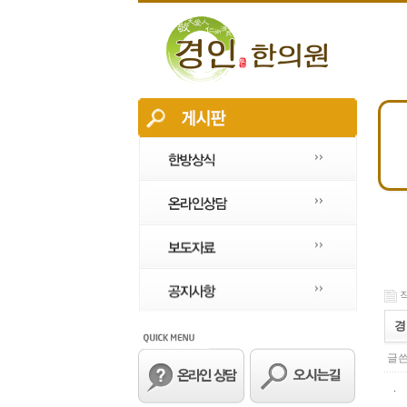
작
경
글쓴
.